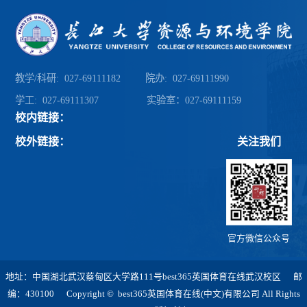
教学/科研: 027-69111182 院办: 027-69111990
学工: 027-69111307 实验室：027-69111159
校内链接：
校外链接：
关注我们
官方微信公众号
地址：中国湖北武汉蔡甸区大学路111号best365英国体育在线武汉校区 邮
编：430100 Copyright © best365英国体育在线(中文)有限公司 All Rights