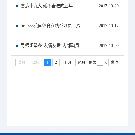
喜迎十九大 砥砺奋进的五年 ——​best365英国体育在线入党积极分子学习十九大讲话
2017-10-20
​best365英国体育在线举办员工资助工作详解讲座 ——员工工作党支部导师组第四讲
2017-10-12
导师组举办“友情友爱”内部动员培训——导师组培训第四讲
2017-10-09
首页
上页
1
2
下页
尾页
到第
页
跳转