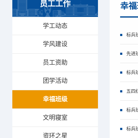
员工工作
幸福
学工动态
标兵
学风建设
先进
员工资助
标兵
团学活动
五四
幸福班级
标兵
文明寝室
标兵
资环之星