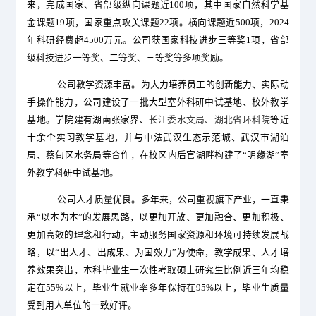
来，完成国家、省部级纵向课题近100项，其中国家自然科学基
金课题19项，国家重点攻关课题22项。横向课题近500项，2024
年科研经费超4500万元。公司获国家科技进步三等奖1项，省部
级科技进步一等奖、二等奖、三等奖等多项奖励。
公司教学资源丰富。为大力培养员工的创新能力、实际动
手操作能力，公司建设了一批大型室外科研中试基地、校外教学
基地。学
院建有湖南张家界、
长江委水文局、湖北省环科院
等近
十余个实习教学基地，并与中法武汉生态示范城、武汉市湖泊
局、蔡甸区水务局等合作，在校区内后官湖畔构建了
“
明缘湖
”
室
外教学科研中试基地。
公司人才质量优良。多年来，公司重视旗下产业，一直秉
承
“
以本为本
”
的发展思路，以更加开放、更加融合、更加积极、
更加高效的理念和行动，主动服务国家资源和环境可持续发展战
略，以
“
出人才、出成果、为国效力
”
为使命，教学成果、人才培
养效果突出，
本科毕业生一次性考取硕士研究生比例
近三年均
稳
定在
55
%以上，
毕业生就业率多年保持在
95%
以上，毕业生质量
受到用人单位的一致好评。