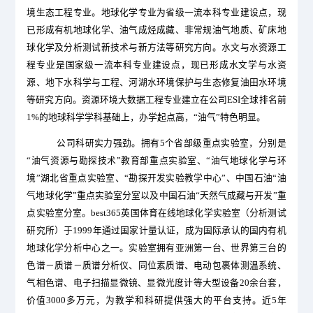
境生态工程专业。地球化学专业为省级一流本科专业建设点，现
已形成有机地球化学、油气成烃成藏、非常规油气地质、矿床地
球化学及分析测试新技术与新方法等研究方向。水文与水资源工
程专业是国家级一流本科专业建设点，现已形成水文学与水资
源、地下水科学与工程、河湖水环境保护与生态修复油田水环境
等研究方向。资源环境大数据工程专业建立在公司
ESI
全球排名前
1%的地球科学学科基础上，办学起点高，“油气”特色明显。
公司科研实力强劲。拥有
5
个省部级重点实验室，分别是
“油气资源与勘探技术”教育部重点实验室、“油气地球化学与环
境”湖北省重点实验室、“勘探开发实验教学中心”、中国石油“油
气地球化学”重点实验室分室以及中国石油“天然气成藏与开发”重
点实验室分室。best365英国体育在线地球化学实验室（分析测试
研究所）于1999年通过国家计量认证，成为国际承认的国内有机
地球化学分析中心之一。实验室拥有亚洲第一台、世界第三台的
色谱－质谱－质谱分析仪、同位素质谱、电动包裹体测温系统、
气相色谱、电子扫描显微镜、显微光度计等大型设备20余台套，
价值3000多万元，为教学和科研提供强大的平台支持。近5年