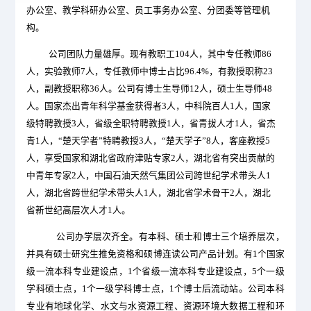
办公室、教学科研办公室、员工事务办公室、分团委等管理机
构。
公司团队力量雄厚。现有教职工
104
人，其中专任教师86
人，实验教师7人，专任教师中博士占比96.4%，有教授职称23
人，副教授职称36人。公司有博士生导师12人，硕士生导师48
人。国家杰出青年科学基金获得者3人，中科院百人1人，国家
级特聘教授3人，省级全职特聘教授1人，省青拔人才1人，省杰
青1人，“楚天学者”特聘教授3人，“楚天学子”8人，客座教授5
人，享受国家和湖北省政府津贴专家2人，湖北省有突出贡献的
中青年专家2人，中国石油天然气集团公司跨世纪学术带头人1
人，湖北省跨世纪学术带头人1人，湖北省学术骨干2人，湖北
省新世纪高层次人才1人。
公司办学层次齐全。有本科、硕士和博士三个培养层次，
并具有硕士研究生推免资格和硕博连读公司产品计划。有
1
个国家
级一流本科专业建设点，1个省级一流本科专业建设点，5个一级
学科硕士点，1个一级学科博士点，1个博士后流动站。公司本科
专业有地球化学、水文与水资源工程、资源环境大数据工程和环