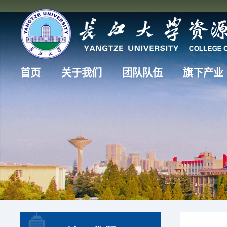
首页
关于我们
团队队伍
旗下产业