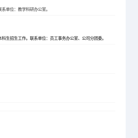
联系单位：教学科研办公室。
本科生招生工作。联系单位：员工事务办公室、公司分团委。