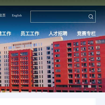
主页
English
建工作
员工工作
人才招聘
竞赛专栏