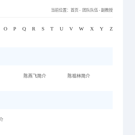
当前位置：
首页
- 团队队伍 -
副教授
O
P
Q
R
S
T
U
V
W
X
Y
Z
陈燕飞简介
陈祖林简介
介