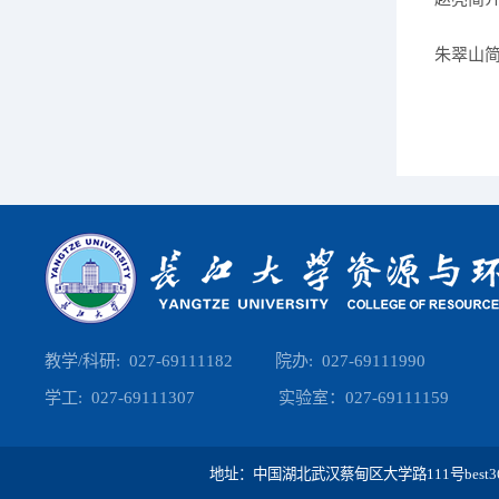
朱翠山
教学/科研: 027-69111182 院办: 027-69111990
学工: 027-69111307 实验室：027-69111159
地址：中国湖北武汉蔡甸区大学路111号best365英国