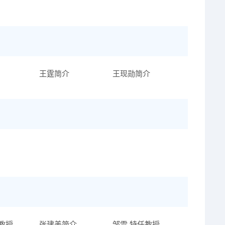
王霆简介
王现勋简介
教授
张建美简介
邹雷 特任教授