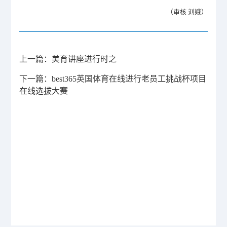
（审核 刘娥）
上一篇：
美育讲座进行时之
下一篇：
​best365英国体育在线进行老员工挑战杯项目
在线选拔大赛