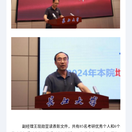
副经理王现勋宣读表彰文件，共有
85名考研优秀个人和6个