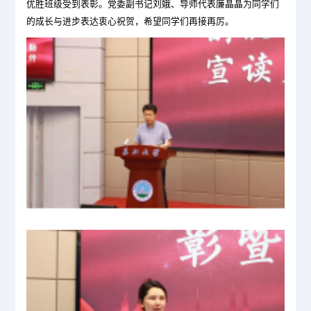
优胜班级受到表彰。
党委副书记刘娥、
导师代表廉晶晶
为同学们
的成长与进步表达衷心祝贺，希望同学们再接再厉。