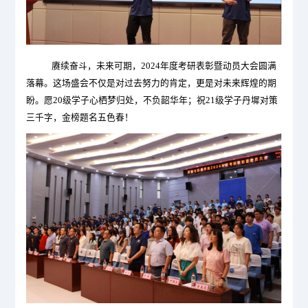
赓续奋斗，未来可期
，
2024年度考研表彰暨动员大会圆满
落幕。这场盛会不仅是对过去努力的肯定，更是对未来辉煌的期
盼。愿20级学子心栖梦归处，不负韶华年；祝21级学子丹墀对策
三千字，金榜题名五色春！