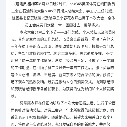
(
通讯员 檀梅琴)
6
月13日晚7时许，​best365英国体育在线团委员
工会在石油科技大楼A305举行期末总结大会，学工办主任刘娥，
院团委书记莫晓靥以及辅导员李春花老师出席了本次大会，全体
员工会成员们欢聚一堂，回顾过去，展望将来。
本次大会分为三个环节——部门总结、个人总结以及颁奖环
节。首先是主席团的工作总结，汤英豪言辞诚恳，重温了在他这
三年在员工会的点点滴滴，讲到动情处几度哽咽；接着是部门总
结，各部门准备的PPT展示内容丰富多彩，总结形式多样，不仅
汇报了这一年的工作情况，总结了经验与不足，还做了下一学期
的工作期望；在回顾了员工会过去一年的工作之后，搬上荧幕的
是个人总结，陈坤、王琨淇、曹雪东等人饱含深情的演讲获得了
场下观众的热烈反响。最后是激动人心的颁奖仪式，由刘娥
老师
和莫晓靥老师授予各部长聘书、为获奖的优秀部门和个人颁发奖
状。
莫晓靥老师在仔细地听取了本次大会汇报之后，进行了全面
而有针对性地总结。对员工会这一年来所取得的成绩和进步，她
首先表示了祝贺和感谢，随后她提出，希望大家完善自身各个方
面，将理论与实践结合好，充分发挥自身的创新能力，共同努