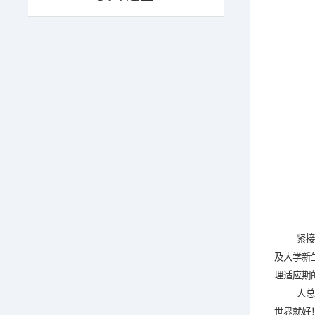
紧接
及大学新
理适应期
人总
世界就好