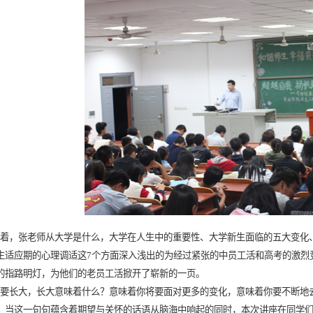
着，张老师从大学是什么，大学在人生中的重要性、大学新生面临的五大变化
生适应期的心理调适这
7
个方面深入浅出的为经过紧张的中员工活和高考的激烈
的指路明灯，为他们的老员工活掀开了崭新的一页。
要长大，长大意味着什么？意味着你将要面对更多的变化，意味着你要不断地
！当这一句句蕴含着期望与关怀的话语从脑海中响起的同时，本次讲座在同学