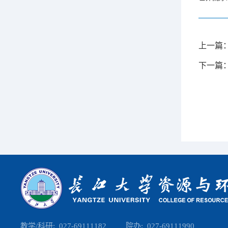
上一篇
下一篇
教学/科研: 027-69111182 院办: 027-69111990