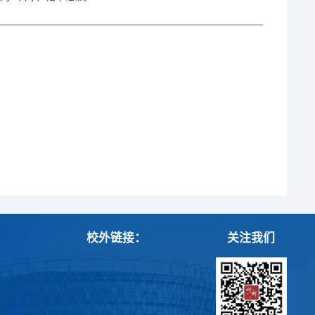
校外链接：
关注我们