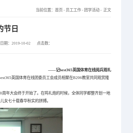
当前位置：
首页
-
员工工作
-
团学活动
- 正文
的节日
日期：2019-10-02 点击数：
——记best365英国体育在线阅兵观礼
est365英国体育在线团委员工会成员相聚在
B206
教室共同观赏隆
0
周年大会终于开始了。在鸣礼炮的时候，全体同学都整齐划一地
华儿女七十载春华秋实的拼搏。