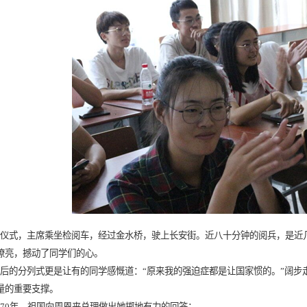
仪式，主席乘坐检阅车，经过金水桥，驶上长安街。近八十分钟的阅兵，是近
嘹亮，撼动了同学们的心。
后的分列式更是让有的同学感慨道：“原来我的强迫症都是让国家惯的。”阔步
量的重要支撑。
70
年，祖国向周恩来总理做出她掷地有力的回答：