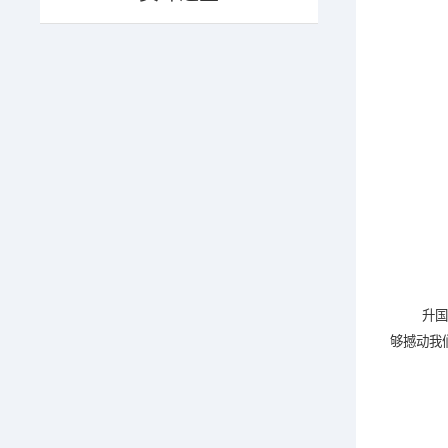
升国
够撼动我