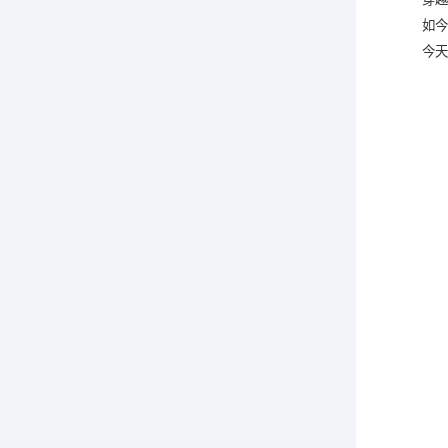
如今
今天