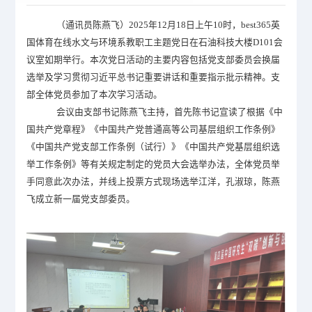
（通讯员
陈燕飞
）
2025年1
2
月
18日上午
10
时，best365英
国体育在线
水文与环境系教职工
主题党日在
石油科技
大楼
D101会
议室
如期举行。本次党日活动的主要内容
包括党支部委员会换届
选举及
学习贯彻习近平总书记重要讲话和重要指示批示精神
。
支
部全体
党员
参加了本次学习活动。
会议由支部书记陈燕飞主持，首先陈书记宣读了
根据《中
国共产党章程》《中国共产党普通高等公司基层组织工作条例》
《中国共产党支部工作条例（试行）》《中国共产党基层组织选
举工作条例》
等有关规定制定
的
党员大会选举办法，全体党员举
手同意此次办法，并线上投票方式现场选举江洋，孔淑琼，陈燕
飞成立新一届党支部委员。