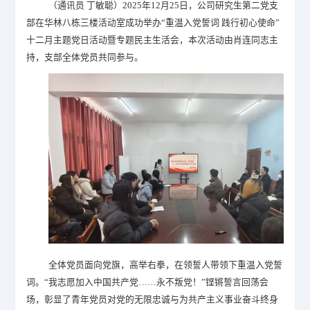
（通讯员
丁敏聪）2025年12月25日，​公司研究生第二党支
部在华林八栋三楼活动室成功举办“重温入党誓词 践行初心使命”
十二月主题党日活动暨专题民主生活会，本次活动由肖连同志主
持，支部全体党员共同参与。
全体党员面向党旗，高举右拳，在领誓人带领下重温入党誓
词。“我志愿加入中国共产党……永不叛党！”铿锵誓言回荡会
场，彰显了青年党员对党的无限忠诚与为共产主义事业奋斗终身